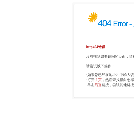
http404错误
没有找到您要访问的页面，请检
请尝试以下操作：
·如果您已经在地址栏中输入
·打开
主页
，然后查找指向您感
·单击
后退
链接，尝试其他链接