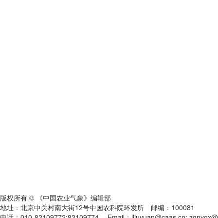
版权所有 © 《中国农业气象》编辑部
地址：北京中关村南大街12号中国农科院环发所 邮编：100081
电话：010-82109772;82109774 Email：lliuyuan@caas.cn; zgnyqx@