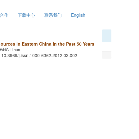
合作
下载中心
联系我们
English
sources in Eastern China in the Past 50 Years
ANG Li hua
: 10.3969/j.issn.1000-6362.2012.03.002