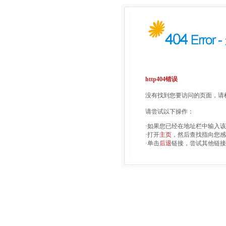
http404错误
没有找到您要访问的页面，请检
请尝试以下操作：
·如果您已经在地址栏中输入
·打开
主页
，然后查找指向您感
·单击
后退
链接，尝试其他链接