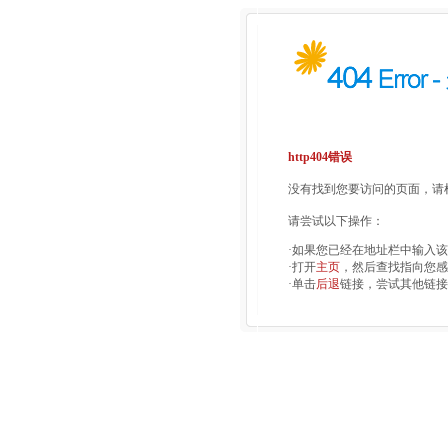
http404错误
没有找到您要访问的页面，请检
请尝试以下操作：
·如果您已经在地址栏中输入
·打开
主页
，然后查找指向您感
·单击
后退
链接，尝试其他链接