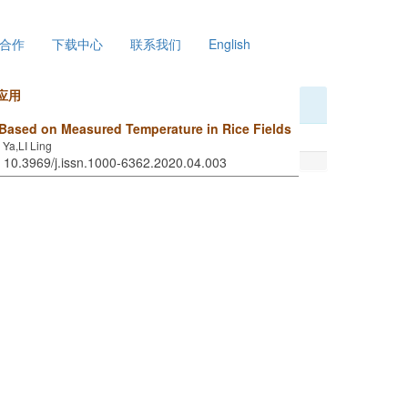
合作
下载中心
联系我们
English
应用
Based on Measured Temperature in Rice Fields
Ya,LI Ling
: 10.3969/j.issn.1000-6362.2020.04.003