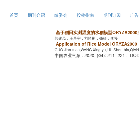
2026年8月9日 星期日
首页
期刊介绍
编委会
投稿指南
期刊订阅
广告
基于稻田实测温度的水稻模型ORYZA2000
郭建茂，王星宇，刘慎彬，钱娅，李羚
Application of Rice Model ORYZA2000 
GUO Jian-mao,WANG Xing-yu,LIU Shen-bin,QIAN 
中国农业气象 . 2020, (
04
): 211 -221 . DOI