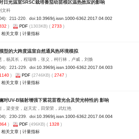
对日光温室SRSC栽培番茄幼苗根区温热效应的影响
刘文科
04): 211-220. doi:
10.3969/j.issn.1000-6362.2017.04.002
832
)
PDF
(1303KB) (
2733
)
|
相关文章
|
计量指标
D模型的大跨度温室自然通风热环境模拟
慧，杨其长，程瑞锋，张义，柯行林，卢威，刘焕
04): 221-229. doi:
10.3969/j.issn.1000-6362.2017.04.003
1140
)
PDF
(2746KB) (
2747
)
|
相关文章
|
计量指标
镧对UV-B辐射增强下紫花苜蓿光合及荧光特性的 影响
岩，梁变变，赵天宏，田荣荣，武红艳
04): 230-239. doi:
10.3969/j.issn.1000-6362.2017.04.004
864
)
PDF
(496KB) (
1328
)
|
相关文章
|
计量指标