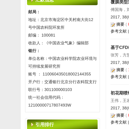
《中国农业气象》2017年改月刊
覆膜类型
2016-07-20
傅国海，
邮局：
《中国农业气象》入选2014年中
2017, 38(
地址：北京市海淀区中关村南大街12
国精品科技期刊
摘要
(
号中国农科院环发所
2014-10-10
参考文献
邮编： 100081
2013征订和变更刊期启事
收款人：《中国农业气象》编辑部
2012-07-13
基于CF
银行：
《中国农业气象》在线投稿系统
张芳，方
单位名称：中国农业科学院农业环境与
开通启事
2017, 38(
可持续发展研究所
2011-09-28
摘要
(
账号 ： 110060435018002144355
参考文献
关于期刊网站开放时间临时调整
开户行：交通银行北京分行农科院支行
的公告
联行号：301100000103
初花期喷
2023-08-08
统一社会信用代码：
王伟，王
关于春节假期网站关闭的公告
12100000717807493W
2017, 38(
2021-02-09
摘要
(
关于举办中国农学会农业气象分
参考文献
引用排行
会2020年学术年会的通知