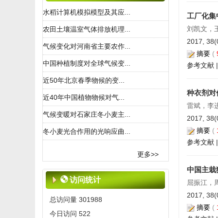
2020-10-28
水稻计算机模拟模型及其应...
工厂化集
《中国农业气象》投稿系统升级
刘凯文，
农田土壤温室气体排放机理...
及微平台运行提示
2017, 38(
2020-10-20
气候变化对河南省主要农作...
摘要
(
《中国农业气象》征订启事
中国种植制度对全球气候变...
参考文献
2019-04-16
近50年北京春季物候的变...
《中国农业气象》入选世界学术
种衣剂对
期刊学术影响力前25%期刊
近40年中国植物物候对气...
雷斌，李
2019-01-16
气候变暖对石家庄冬小麦主...
2017, 38(
《中国农业气象》2017年改月刊
摘要
(
冬小麦光合作用的光响应曲...
2016-07-20
参考文献
《中国农业气象》入选2014年中
更多>>
国精品科技期刊
中国主栽
2014-10-10
访问统计
屈振江，
2013征订和变更刊期启事
2017, 38(
2012-07-13
总访问量
301988
摘要
(
《中国农业气象》在线投稿系统
今日访问
522