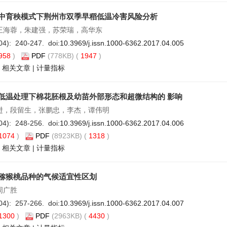
中育秧模式下荆州市双季早稻低温冷害风险分析
王海蓉，朱建强，苏荣瑞，高华东
04): 240-247. doi:
10.3969/j.issn.1000-6362.2017.04.005
958
)
PDF
(778KB) (
1947
)
|
相关文章
|
计量指标
低温处理下棉花胚根及幼苗外部形态和超微结构的 影响
进，段留生，张鹏忠，李杰，谭伟明
04): 248-256. doi:
10.3969/j.issn.1000-6362.2017.04.006
1074
)
PDF
(8923KB) (
1318
)
|
相关文章
|
计量指标
猕猴桃品种的气候适宜性区划
周广胜
04): 257-266. doi:
10.3969/j.issn.1000-6362.2017.04.007
1300
)
PDF
(2963KB) (
4430
)