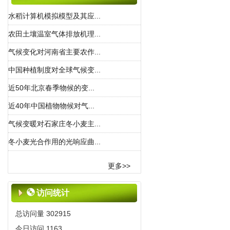
2020-10-28
水稻计算机模拟模型及其应...
《中国农业气象》投稿系统升级
农田土壤温室气体排放机理...
及微平台运行提示
2020-10-20
气候变化对河南省主要农作...
《中国农业气象》征订启事
中国种植制度对全球气候变...
2019-04-16
近50年北京春季物候的变...
《中国农业气象》入选世界学术
期刊学术影响力前25%期刊
近40年中国植物物候对气...
2019-01-16
气候变暖对石家庄冬小麦主...
《中国农业气象》2017年改月刊
冬小麦光合作用的光响应曲...
2016-07-20
《中国农业气象》入选2014年中
更多>>
国精品科技期刊
2014-10-10
访问统计
2013征订和变更刊期启事
2012-07-13
总访问量
302915
《中国农业气象》在线投稿系统
今日访问
1163