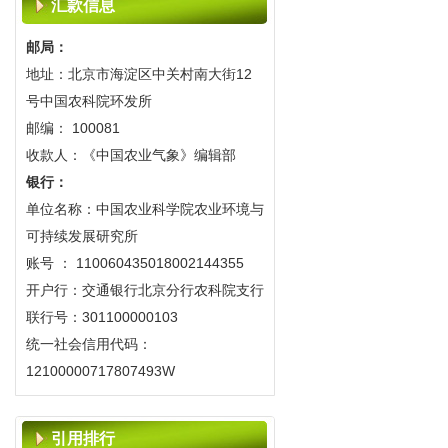
汇款信息
《中国农业气象》2017年改月刊
2016-07-20
邮局：
《中国农业气象》入选2014年中
地址：北京市海淀区中关村南大街12
国精品科技期刊
号中国农科院环发所
2014-10-10
邮编： 100081
2013征订和变更刊期启事
收款人：《中国农业气象》编辑部
2012-07-13
银行：
《中国农业气象》在线投稿系统
单位名称：中国农业科学院农业环境与
开通启事
可持续发展研究所
2011-09-28
账号 ： 110060435018002144355
关于期刊网站开放时间临时调整
开户行：交通银行北京分行农科院支行
的公告
联行号：301100000103
2023-08-08
统一社会信用代码：
关于春节假期网站关闭的公告
12100000717807493W
2021-02-09
关于举办中国农学会农业气象分
会2020年学术年会的通知
引用排行